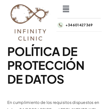
Saltar
al
Toggle
contenido
Navigation
Inicio
+34 601 427 369
Nosotros
POLÍTICA DE
Faciales
PROTECCIÓN
Médicos estéticos
DE DATOS
Higiene facial
En cumplimiento de los requisitos dispuestos en
Dermapen