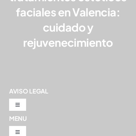
faciales en Valencia:
Blog
cuidado y
Contacto
rejuvenecimiento
AVISO LEGAL
Toggle
Navigation
MENU
Política de privacidad
Toggle